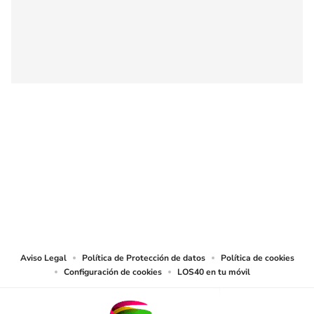
SIGUE A
LOS40 COLOMBIA
© CARACOL S.A. Todos los derechos reservados.
CARACOL S.A. realiza una reserva expresa de las reproducciones y usos de
las obras y otras prestaciones accesibles desde este sitio web a medios de
lectura mecánica u otros medios que resulten adecuados.
Aviso Legal
Política de Protección de datos
Política de cookies
Configuración de cookies
LOS40 en tu móvil