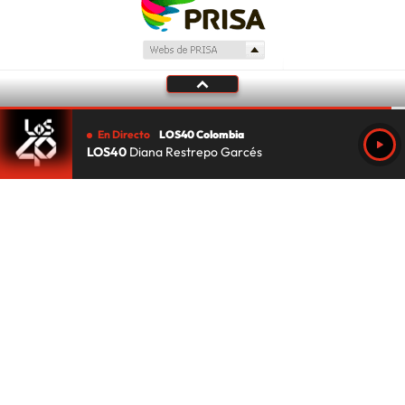
En Directo
LOS40 Colombia
LOS40
Diana Restrepo Garcés
Tu audio se ha acabado.
Te redirigiremos al directo.
5 "
DIRECTO
CANCELAR