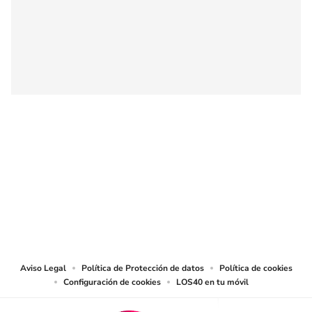
SIGUE A
LOS40 COLOMBIA
© CARACOL S.A. Todos los derechos reservados.
CARACOL S.A. realiza una reserva expresa de las reproducciones y usos de
las obras y otras prestaciones accesibles desde este sitio web a medios de
lectura mecánica u otros medios que resulten adecuados.
Aviso Legal
Política de Protección de datos
Política de cookies
Configuración de cookies
LOS40 en tu móvil