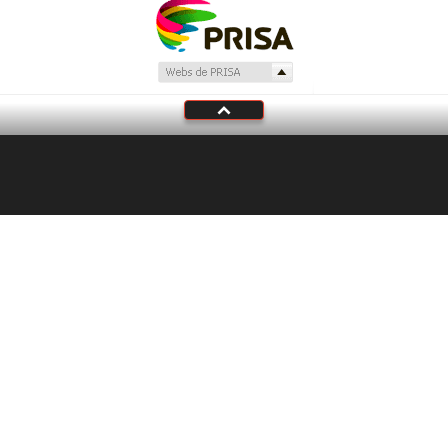
Tu audio se ha acabado.
Te redirigiremos al directo.
5 "
DIRECTO
CANCELAR