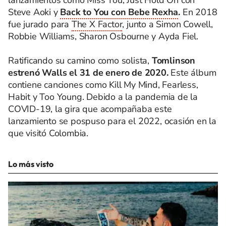
lanzamientos como Miss You, Just Hold On con
Steve Aoki y
Back to You con Bebe Rexha
.
En 2018
fue jurado para
The X Factor
, junto a Simon Cowell,
Robbie Williams, Sharon Osbourne y Ayda Fiel.
Ratificando su camino como solista,
Tomlinson
estrenó Walls el 31 de enero de 2020.
Este álbum
contiene canciones como Kill My Mind, Fearless,
Habit y Too Young. Debido a la pandemia de la
COVID-19, la gira que acompañaba este
lanzamiento se pospuso para el 2022, ocasión en la
que visitó Colombia.
Lo más visto