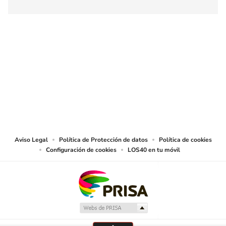
SIGUE A
LOS40 COLOMBIA
© CARACOL S.A. Todos los derechos reservados.
CARACOL S.A. realiza una reserva expresa de las reproducciones y usos de
las obras y otras prestaciones accesibles desde este sitio web a medios de
lectura mecánica u otros medios que resulten adecuados.
Aviso Legal
Política de Protección de datos
Política de cookies
Configuración de cookies
LOS40 en tu móvil