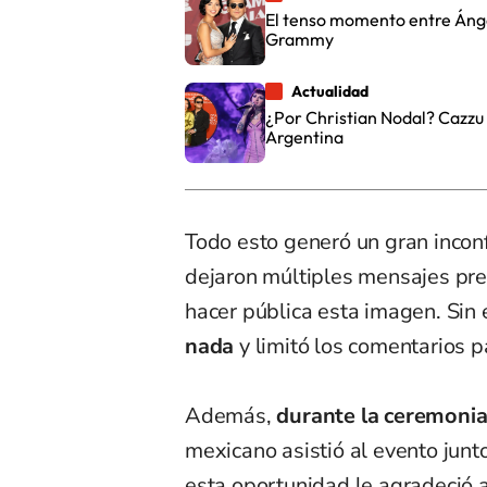
El tenso momento entre Ángel
Grammy
Actualidad
¿Por Christian Nodal? Cazzu
Argentina
Todo esto generó un gran incon
dejaron múltiples mensajes pre
hacer pública esta imagen. Si
nada
y limitó los comentarios pa
Además,
durante la ceremoni
mexicano asistió al evento junt
esta oportunidad le agradeció 