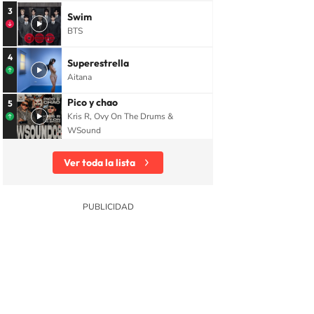
3
Swim
BTS
4
Superestrella
Aitana
Pico y chao
5
Kris R, Ovy On The Drums &
WSound
Ver toda la lista