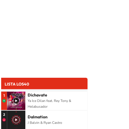
LISTA LOS40
Dichavate
1
Ya Ice Dilan feat. Rey Tony &
Helabusador
2
Dalmation
J Balvin & Ryan Castro