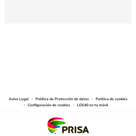
SIGUE A
LOS40 COLOMBIA
© CARACOL S.A. Todos los derechos reservados.
CARACOL S.A. realiza una reserva expresa de las reproducciones y usos de
las obras y otras prestaciones accesibles desde este sitio web a medios de
lectura mecánica u otros medios que resulten adecuados.
Aviso Legal
Política de Protección de datos
Política de cookies
Configuración de cookies
LOS40 en tu móvil