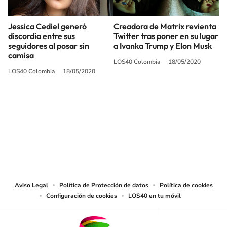
Jessica Cediel generó
Creadora de Matrix revienta
discordia entre sus
Twitter tras poner en su lugar
seguidores al posar sin
a Ivanka Trump y Elon Musk
camisa
LOS40 Colombia
18/05/2020
LOS40 Colombia
18/05/2020
SIGUE A
LOS40 COLOMBIA
© CARACOL S.A. Todos los derechos reservados.
CARACOL S.A. realiza una reserva expresa de las reproducciones y usos de
las obras y otras prestaciones accesibles desde este sitio web a medios de
lectura mecánica u otros medios que resulten adecuados.
Aviso Legal
Política de Protección de datos
Política de cookies
Configuración de cookies
LOS40 en tu móvil