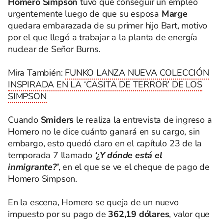
Homero Simpson
tuvo que conseguir un empleo
urgentemente luego de que su esposa
Marge
quedara embarazada de su primer hijo Bart, motivo
por el que llegó a trabajar a la planta de energía
nuclear de Señor Burns.
Mira También:
FUNKO LANZA NUEVA COLECCIÓN
INSPIRADA EN LA ‘CASITA DE TERROR’ DE LOS
SIMPSON
Cuando
Smiders
le realiza la entrevista de ingreso a
Homero no le dice cuánto ganará en su cargo, sin
embargo, esto quedó claro en el capítulo 23 de la
temporada 7 llamado
‘¿Y dónde está el
inmigrante?’
, en el que se ve el cheque de pago de
Homero Simpson.
En la escena, Homero se queja de un nuevo
impuesto por su pago de
362,19 dólares
, valor que