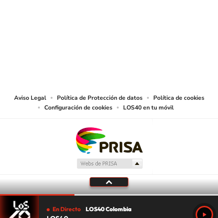
SIGUE A
LOS40 COLOMBIA
© CARACOL S.A. Todos los derechos reservados.
CARACOL S.A. realiza una reserva expresa de las reproducciones y usos de
las obras y otras prestaciones accesibles desde este sitio web a medios de
lectura mecánica u otros medios que resulten adecuados.
Aviso Legal
Política de Protección de datos
Política de cookies
Configuración de cookies
LOS40 en tu móvil
En Directo
LOS40 Colombia