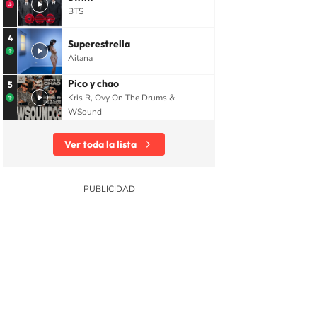
BTS
4
Superestrella
Aitana
Pico y chao
5
Kris R, Ovy On The Drums &
WSound
Ver toda la lista