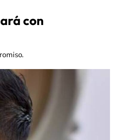
sará con
romiso.