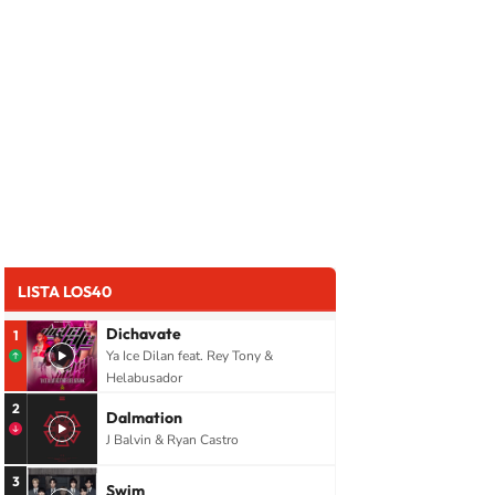
LISTA LOS40
Dichavate
1
Ya Ice Dilan feat. Rey Tony &
Helabusador
2
Dalmation
J Balvin & Ryan Castro
3
Swim