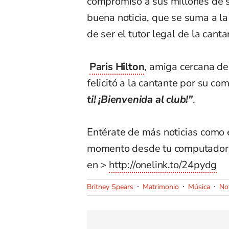
compromiso a sus millones de s
buena noticia, que se suma a la
de ser el tutor legal de la canta
Paris Hilton
, amiga cercana de
felicitó a la cantante por su c
ti! ¡Bienvenida al club!"
.
Entérate de más noticias como 
momento desde tu computador
en >
http://onelink.to/24pydg
Britney Spears
Matrimonio
Música
Not