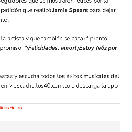
eguidores que se mostraron felices por la
 petición que realizó
Jamie Spears
para dejar
nte.
 la artista y que también se casará pronto,
ompromiso:
"¡Felicidades, amor! ¡Estoy feliz por
estas y escucha todos los éxitos musicales del
 en >
escuche.los40.com.co
o descarga la app
icias virales