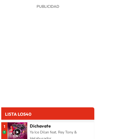
LISTA LOS40
Dichavate
1
Ya Ice Dilan feat. Rey Tony &
Helabusador