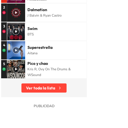
2
Dalmation
J Balvin & Ryan Castro
3
Swim
BTS
4
Superestrella
Aitana
Pico y chao
5
Kris R, Ovy On The Drums &
WSound
Ver toda la lista