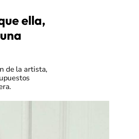
ue ella,
 una
 de la artista,
supuestos
era.