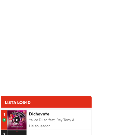
LISTA LOS40
Dichavate
1
Ya Ice Dilan feat. Rey Tony &
Helabusador
2