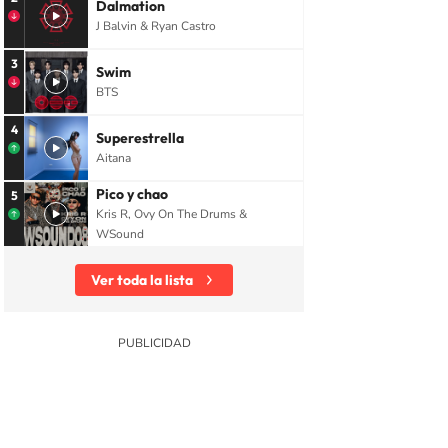
Dalmation
J Balvin & Ryan Castro
3
Swim
BTS
4
Superestrella
Aitana
eamérica
Terrorismo
Empresas
América
Economía
Georgia (E
Pico y chao
5
Kris R, Ovy On The Drums &
WSound
Ver toda la lista