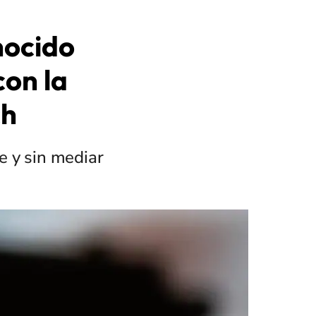
nocido
con la
ch
e y sin mediar