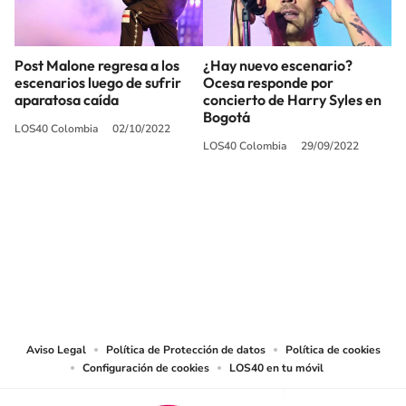
Post Malone regresa a los
¿Hay nuevo escenario?
escenarios luego de sufrir
Ocesa responde por
aparatosa caída
concierto de Harry Syles en
Bogotá
LOS40 Colombia
02/10/2022
LOS40 Colombia
29/09/2022
SIGUE A
LOS40 COLOMBIA
© CARACOL S.A. Todos los derechos reservados.
CARACOL S.A. realiza una reserva expresa de las reproducciones y usos de
las obras y otras prestaciones accesibles desde este sitio web a medios de
lectura mecánica u otros medios que resulten adecuados.
Aviso Legal
Política de Protección de datos
Política de cookies
Configuración de cookies
LOS40 en tu móvil