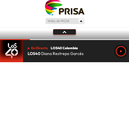
En Directo
LOS40 Colombia
LOS40
Diana Restrepo Garcés
Tu audio se ha acabado.
Te redirigiremos al directo.
5 "
DIRECTO
CANCELAR