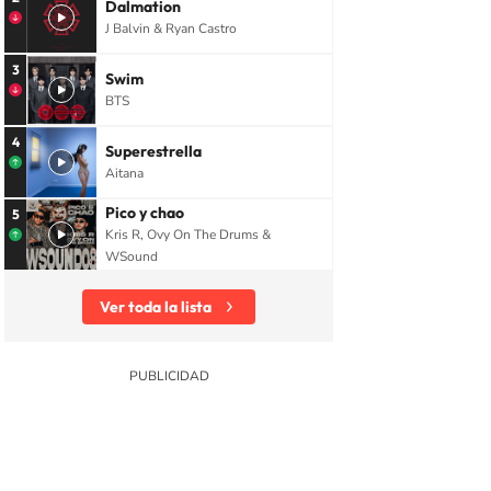
Dalmation
J Balvin & Ryan Castro
3
Swim
BTS
4
Superestrella
Aitana
Pico y chao
5
Kris R, Ovy On The Drums &
WSound
Ver toda la lista