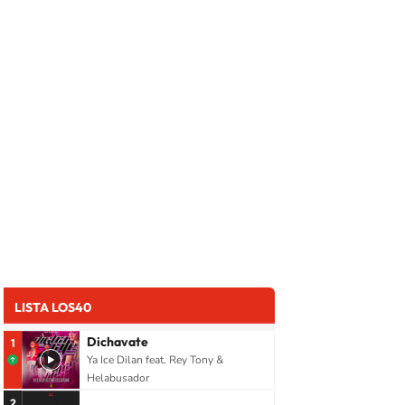
LISTA LOS40
Dichavate
1
Ya Ice Dilan feat. Rey Tony &
Helabusador
2