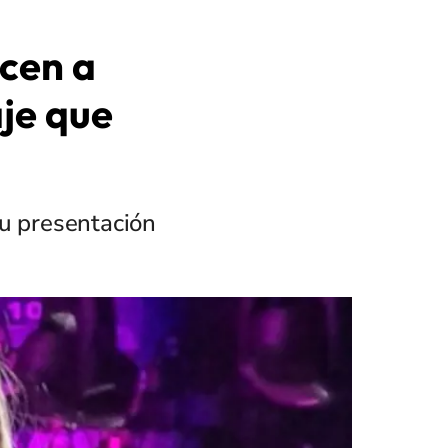
icen a
aje que
su presentación