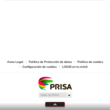
SIGUE A
LOS40 COLOMBIA
© CARACOL S.A. Todos los derechos reservados.
CARACOL S.A. realiza una reserva expresa de las reproducciones y usos de
las obras y otras prestaciones accesibles desde este sitio web a medios de
lectura mecánica u otros medios que resulten adecuados.
Aviso Legal
Política de Protección de datos
Política de cookies
Configuración de cookies
LOS40 en tu móvil