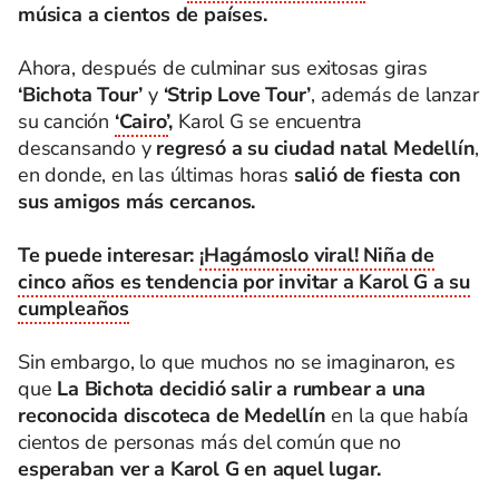
música a cientos de países.
Ahora, después de culminar sus exitosas giras
‘Bichota Tour’
y
‘Strip Love Tour’
, además de lanzar
su canción
‘Cairo’
,
Karol G se encuentra
descansando y
regresó a su ciudad natal Medellín
,
en donde, en las últimas horas
salió de fiesta con
sus amigos más cercanos.
Te puede interesar:
¡Hagámoslo viral! Niña de
cinco años es tendencia por invitar a Karol G a su
cumpleaños
Sin embargo, lo que muchos no se imaginaron, es
que
La Bichota decidió salir a rumbear a una
reconocida discoteca de Medellín
en la que había
cientos de personas más del común que no
esperaban ver a Karol G en aquel lugar.