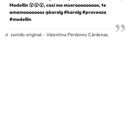
Medellín 😮😮😮, casi me muerooooooooo, te
amamooooooos @karolg
#karolg
#provenza
#medellin
♬ sonido original - Valentina Perdomo Cárdenas