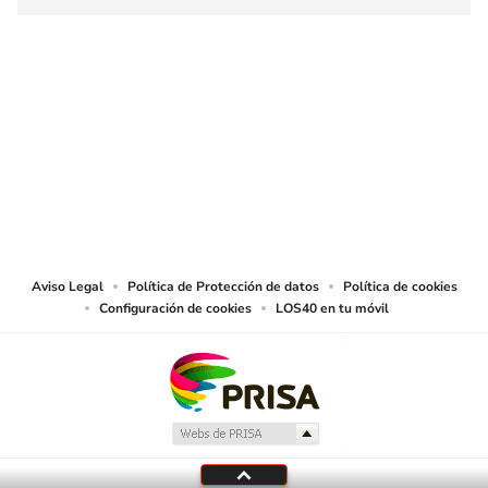
SIGUE A
LOS40 COLOMBIA
© CARACOL S.A. Todos los derechos reservados.
CARACOL S.A. realiza una reserva expresa de las reproducciones y usos de
las obras y otras prestaciones accesibles desde este sitio web a medios de
lectura mecánica u otros medios que resulten adecuados.
Aviso Legal
Política de Protección de datos
Política de cookies
Configuración de cookies
LOS40 en tu móvil