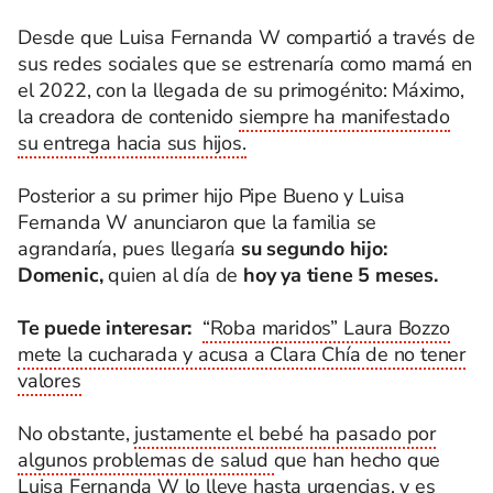
Desde que Luisa Fernanda W compartió a través de
sus redes sociales que se estrenaría como mamá en
el 2022, con la llegada de su primogénito: Máximo,
la creadora de contenido
siempre ha manifestado
su entrega hacia sus hijos.
Posterior a su primer hijo Pipe Bueno y Luisa
Fernanda W anunciaron que la familia se
agrandaría, pues llegaría
su segundo hijo:
Domenic,
quien al día de
hoy ya tiene 5 meses.
Te puede interesar:
“Roba maridos” Laura Bozzo
mete la cucharada y acusa a Clara Chía de no tener
valores
No obstante,
justamente el bebé ha pasado por
algunos problemas de salud
que han hecho que
Luisa Fernanda W lo lleve hasta urgencias, y es