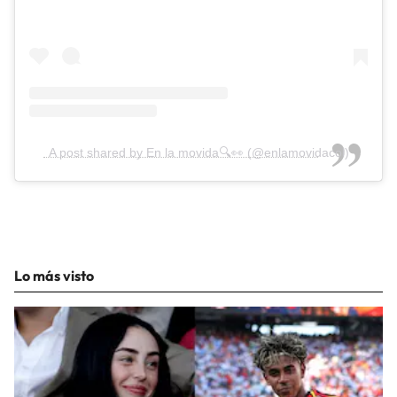
A post shared by En la movida🔍👀 (@enlamovidacol)
Lo más visto