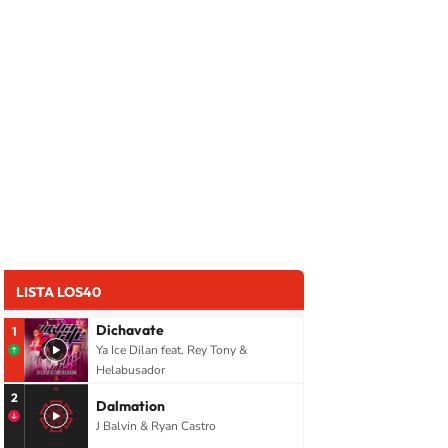
LISTA LOS40
Dichavate
1
Ya Ice Dilan feat. Rey Tony &
Helabusador
2
Dalmation
J Balvin & Ryan Castro