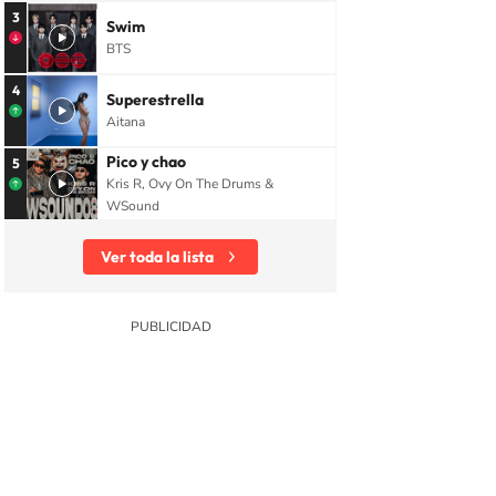
3
Swim
BTS
4
Superestrella
Aitana
Pico y chao
5
Kris R, Ovy On The Drums &
WSound
Ver toda la lista