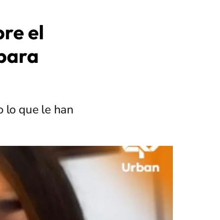
re el
 para
o lo que le han