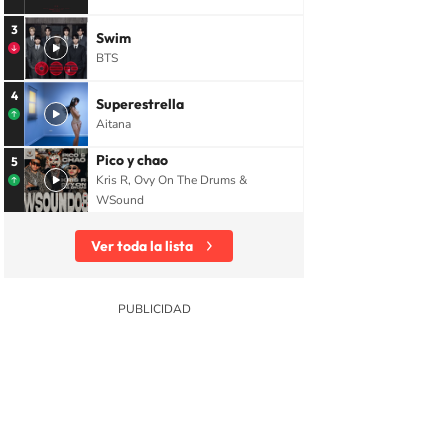
3
Swim
BTS
4
Superestrella
Aitana
Pico y chao
5
Kris R, Ovy On The Drums &
WSound
Ver toda la lista