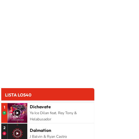
LISTA LOS40
Dichavate
1
Ya Ice Dilan feat. Rey Tony &
Helabusador
2
Dalmation
J Balvin & Ryan Castro