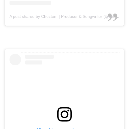
A post shared by Cheztom | Producer & Songwriter (@cheztom)