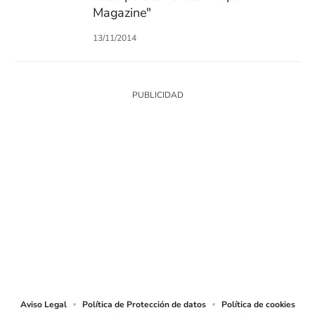
Magazine"
13/11/2014
SIGUE A
LOS40 COLOMBIA
© CARACOL S.A. Todos los derechos reservados.
CARACOL S.A. realiza una reserva expresa de las reproducciones y usos de
las obras y otras prestaciones accesibles desde este sitio web a medios de
lectura mecánica u otros medios que resulten adecuados.
Aviso Legal
Política de Protección de datos
Política de cookies