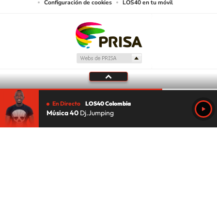
Configuración de cookies
LOS40 en tu móvil
En Directo
LOS40 Colombia
Música 40
Dj.Jumping
Tu audio se ha acabado.
Te redirigiremos al directo.
5 "
DIRECTO
CANCELAR