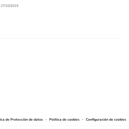
27/10/2015
SIGUE A
LOS40 COLOMBIA
.
producciones y usos de las obras y otras prestaciones accesibles desde este sitio 
tica de Protección de datos
Política de cookies
Configuración de cookies