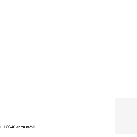
web a medios de lectura mecánica u otros medios
LOS40 en tu móvil