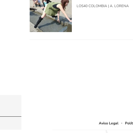
LOS40 COLOMBIA
|
A. LORENA
© CARACOL S.A. Todos los derechos reservados
CARACOL S.A. realiza una reserva expresa de las re
que resulten adecuados.
Aviso Legal
Polí