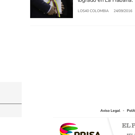
logrado en La Habana.
LOS40 COLOMBIA
24/09/2016
© CARACOL S.A. Todos los derechos reservados
CARACOL S.A. realiza una reserva expresa de las re
que resulten adecuados.
Aviso Legal
Polí