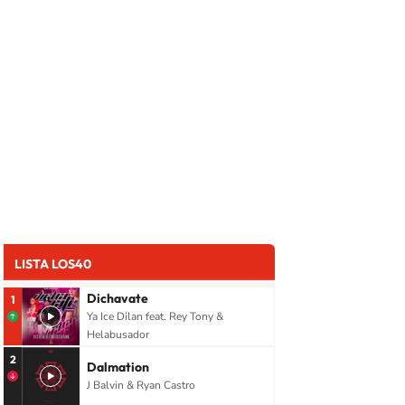
LISTA LOS40
Dichavate
1
Ya Ice Dilan feat. Rey Tony &
Helabusador
2
Dalmation
J Balvin & Ryan Castro