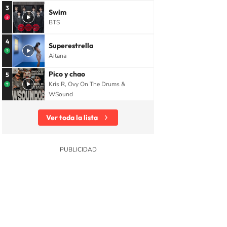
3
Swim
BTS
4
Superestrella
Aitana
Pico y chao
5
Kris R, Ovy On The Drums &
WSound
Sociedad
Ver toda la lista