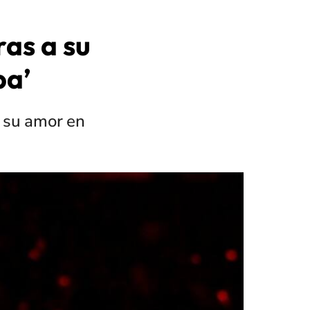
as a su
pa’
ó su amor en