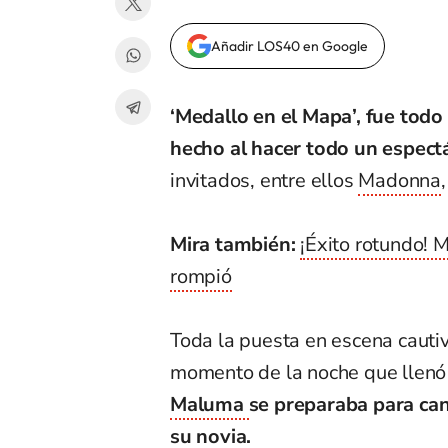
Añadir LOS40 en Google
‘Medallo en el Mapa’, fue todo
hecho al hacer todo un espectá
invitados, entre ellos
Madonna
Mira también:
¡Éxito rotundo! 
rompió
Toda la puesta en escena cautiv
momento de la noche que llenó
Maluma
se preparaba para can
su novia.