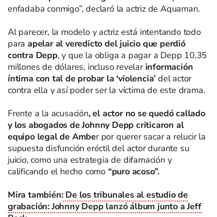
enfadaba conmigo”, declaró la actriz de Aquaman.
Al parecer, la modelo y actriz está intentando todo
para
apelar al veredicto del juicio que perdió
contra Depp
, y que la obliga a pagar a Depp 10.35
millones de dólares, incluso revelar
información
íntima con tal de probar la ‘violencia’
del actor
contra ella y así poder ser la víctima de este drama.
Frente a la acusación
, el actor no se quedó callado
y los abogados de Johnny Depp criticaron al
equipo legal de Ambe
r por querer sacar a relucir la
supuesta disfunción eréctil del actor durante su
juicio, como una estrategia de difamación y
calificando el hecho como
“puro acoso”.
Mira también:
De los tribunales al estudio de
grabación: Johnny Depp lanzó álbum junto a Jeff