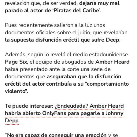
revelación que, de ser verdad,
dejaría muy mal
parado al actor de ‘Piratas del Caribe’.
Pues recientemente salieron a la luz unos
documentos oficiales sobre el juicio, que revelarían
la supuesta disfunción eréctil que sufre Deep
.
Además, según lo reveló el medio estadounidense
Page Six
, el equipo de abogados de
Amber Heard
había presentado ante la corte una serie de
documentos que
aseguraban que la disfunción
eréctil del actor contribuía a su “comportamiento
violento”.
Te puede interesar:
¿Endeudada? Amber Heard
habría abierto OnlyFans para pagarle a Johnny
Depp
“
No era capaz de conseguir una erección
y se