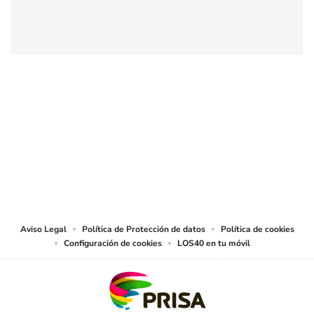
SIGUE A
LOS40 COLOMBIA
© CARACOL S.A. Todos los derechos reservados.
CARACOL S.A. realiza una reserva expresa de las reproducciones y usos de
las obras y otras prestaciones accesibles desde este sitio web a medios de
lectura mecánica u otros medios que resulten adecuados.
Aviso Legal
Política de Protección de datos
Política de cookies
Configuración de cookies
LOS40 en tu móvil