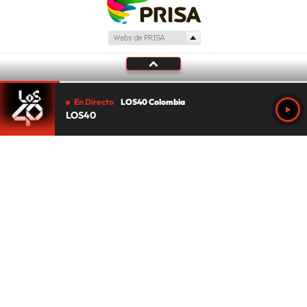
En Directo
LOS40 Colombia
LOS40
Tu audio se ha acabado.
Te redirigiremos al directo.
5 "
DIRECTO
CANCELAR