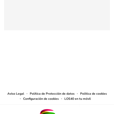
SIGUE A
LOS40 COLOMBIA
© CARACOL S.A. Todos los derechos reservados.
CARACOL S.A. realiza una reserva expresa de las reproducciones y usos de
las obras y otras prestaciones accesibles desde este sitio web a medios de
lectura mecánica u otros medios que resulten adecuados.
Aviso Legal
Política de Protección de datos
Política de cookies
Configuración de cookies
LOS40 en tu móvil