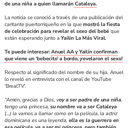
de una niña a quien llamarán
Cataleya.
La noticia se conoció a través de una publicación del
cantante puertorriqueño en la que
mostró la fiesta
de celebración para revelar el sexo del bebé
que
están esperando junto a
Yailin La Más Viral.
Te puede interesar:
Anuel AA y Yailín confirman
que viene un ‘bebecito’ a bordo, ¡revelaron el sexo!
Respecto al significado del nombre de su hija, Anuel
lo reveló en entrevista con el canal de YouTube
‘BrealTV’.
“Amén, gracias a Dios, v
oy a ser padre de una niña
,
tengo una princesa,
su nombre va a ser Cataleya
(…) la vamos a llamar como en la película, la actriz
dominicana es una leyenda,
ella es la guerrera en
esa película, va a ser mi princesa, pero también