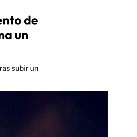
ento de
ma un
ras subir un