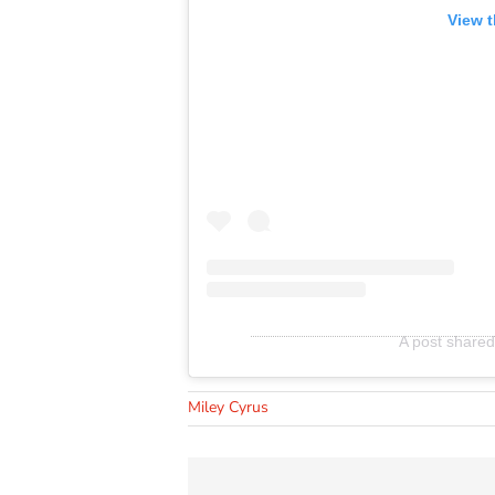
View t
A post shared
Miley Cyrus