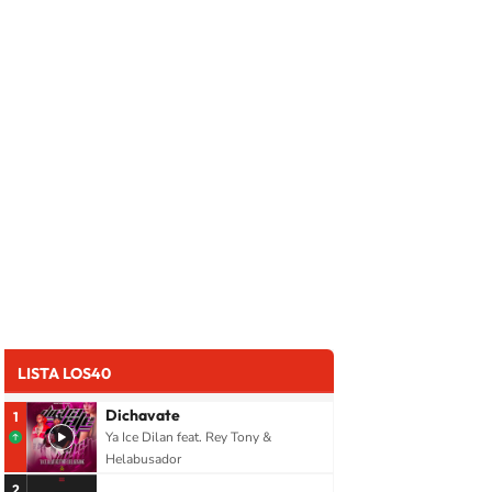
LISTA LOS40
Dichavate
1
Ya Ice Dilan feat. Rey Tony &
Helabusador
2