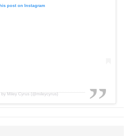
his post on Instagram
 by Miley Cyrus (@mileycyrus)