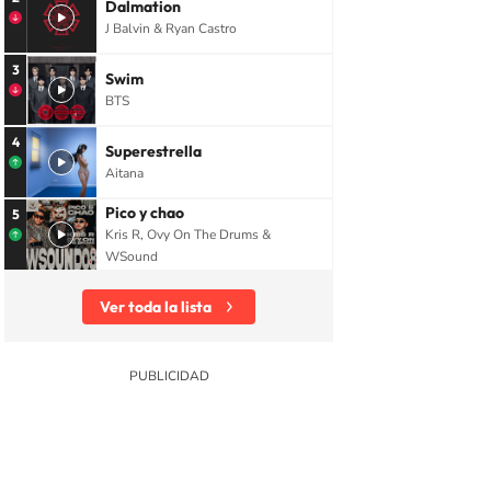
Dalmation
J Balvin & Ryan Castro
3
Swim
BTS
4
Superestrella
Aitana
Pico y chao
5
Kris R, Ovy On The Drums &
WSound
Ver toda la lista