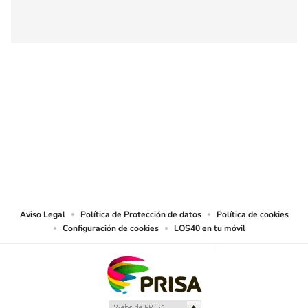
SIGUE A
LOS40 COLOMBIA
© CARACOL S.A. Todos los derechos reservados.
CARACOL S.A. realiza una reserva expresa de las reproducciones y usos de
las obras y otras prestaciones accesibles desde este sitio web a medios de
lectura mecánica u otros medios que resulten adecuados.
Aviso Legal
Política de Protección de datos
Política de cookies
Configuración de cookies
LOS40 en tu móvil