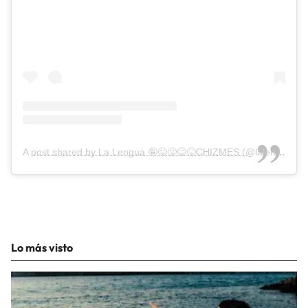
A post shared by La Lengua 🤪😜😛😋😝CHIZMES (@lalenguateve)
Lo más visto