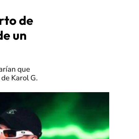
rto de
de un
arían que
 de Karol G.