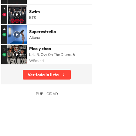
3
Swim
BTS
4
Superestrella
Aitana
Pico y chao
5
Kris R, Ovy On The Drums &
WSound
Ver toda la lista