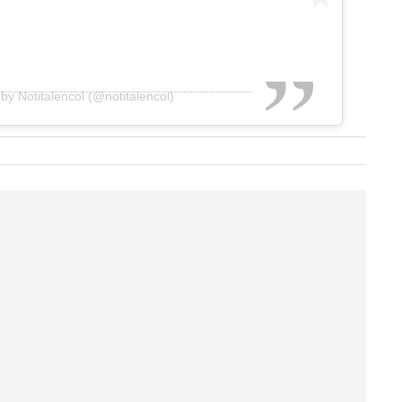
by Notitalencol (@notitalencol)