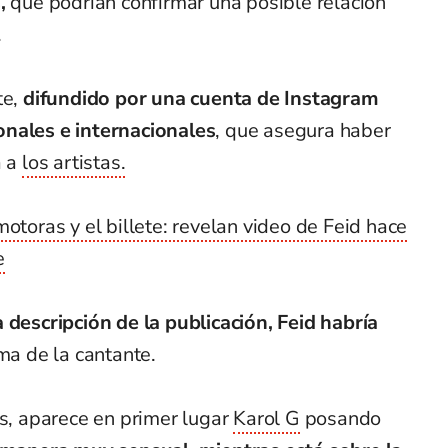
,
que podrían confirmar una posible relación
.
te,
difundido por una cuenta de Instagram
onales e internacionales
, que asegura haber
a a
los artistas.
otoras y el billete: revelan video de Feid hace
e
 descripción de la publicación, Feid habría
ama de la cantante.
os, aparece en primer lugar
Karol G
posando