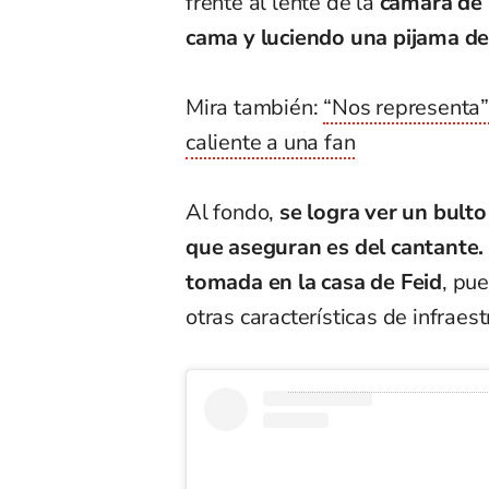
frente al lente de la
cámara de 
cama y luciendo una pijama de
Mira también:
“Nos representa”,
caliente a una fan
Al fondo,
se logra ver un bulto
que aseguran es del cantante.
tomada en la casa de Feid
, pue
otras características de infraest