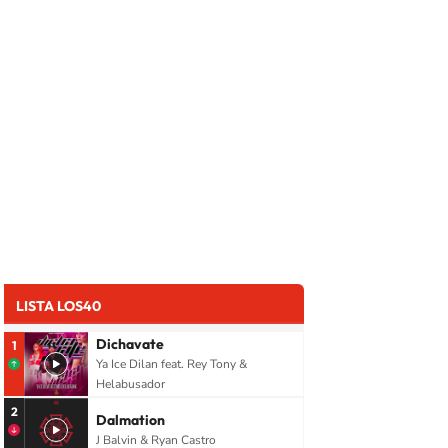
LISTA LOS40
Dichavate
1
Ya Ice Dilan feat. Rey Tony &
Helabusador
2
Dalmation
J Balvin & Ryan Castro