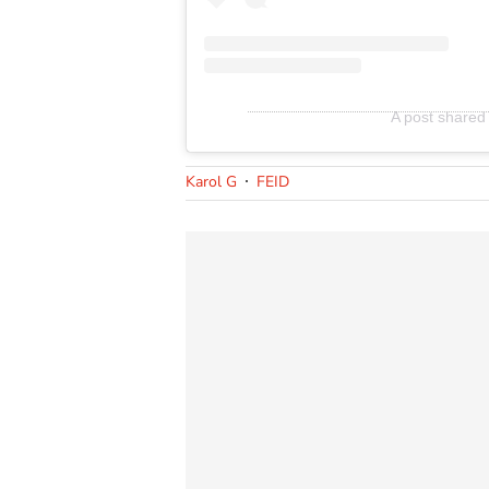
A post shared 
Karol G
FEID