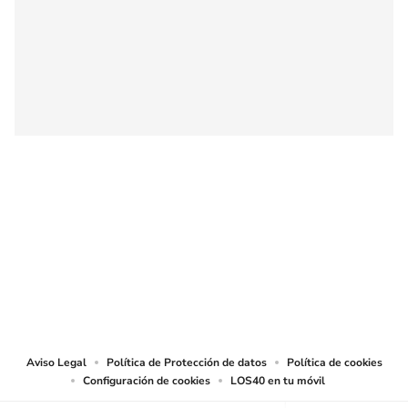
SIGUE A
LOS40 COLOMBIA
© CARACOL S.A. Todos los derechos reservados.
CARACOL S.A. realiza una reserva expresa de las reproducciones y usos de
las obras y otras prestaciones accesibles desde este sitio web a medios de
lectura mecánica u otros medios que resulten adecuados.
Aviso Legal
Política de Protección de datos
Política de cookies
Configuración de cookies
LOS40 en tu móvil