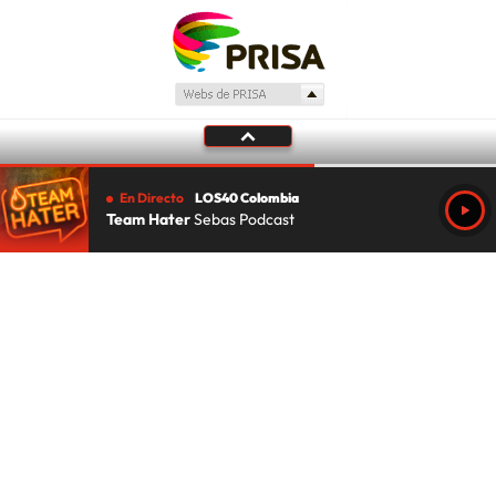
En Directo
LOS40 Colombia
Team Hater
Sebas Podcast
Tu audio se ha acabado.
Te redirigiremos al directo.
5 "
DIRECTO
CANCELAR