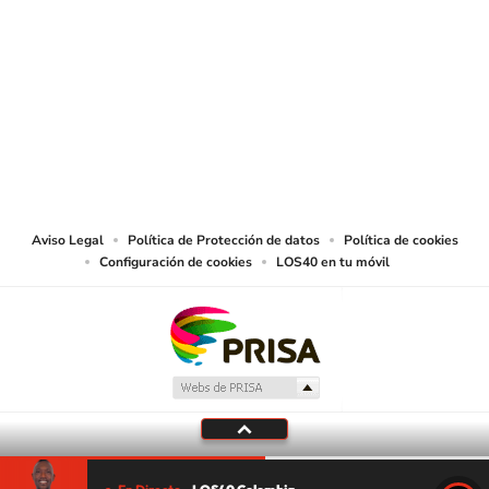
SIGUE A
LOS40 COLOMBIA
© CARACOL S.A. Todos los derechos reservados.
CARACOL S.A. realiza una reserva expresa de las reproducciones y usos de
las obras y otras prestaciones accesibles desde este sitio web a medios de
lectura mecánica u otros medios que resulten adecuados.
Aviso Legal
Política de Protección de datos
Política de cookies
Configuración de cookies
LOS40 en tu móvil