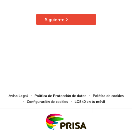
Siguiente
SIGUE A
LOS40 COLOMBIA
© CARACOL S.A. Todos los derechos reservados.
CARACOL S.A. realiza una reserva expresa de las reproducciones y usos de
las obras y otras prestaciones accesibles desde este sitio web a medios de
lectura mecánica u otros medios que resulten adecuados.
Aviso Legal
Política de Protección de datos
Política de cookies
Configuración de cookies
LOS40 en tu móvil