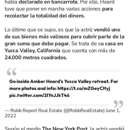
había
declarado en bancarrota
. Por ello, Heard
tuvo que poner en marcha varias acciones
para
recolectar la totalidad del dinero.
Lo último que se supo, es que la actriz
vendió uno
de sus bienes más valiosos para cubrir parte de la
gran suma que debe pagar.
Se trata de s
u casa en
Yucca Valley, California
que cuenta con más de
24.000 metros cuadrados.
Go inside Amber Heard's Yucca Valley retreat. For
more photos and info:
https://t.co/mZGeyCItyj
pic.twitter.com/2IYnJJkT46
— Robb Report Real Estate (@RobbRealEstate)
June 1,
2022
Según el medio
The New York Post
, la actriz vendió