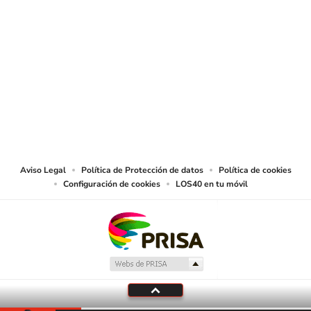
SIGUE A
LOS40 COLOMBIA
© CARACOL S.A. Todos los derechos reservados.
CARACOL S.A. realiza una reserva expresa de las reproducciones y usos de
las obras y otras prestaciones accesibles desde este sitio web a medios de
lectura mecánica u otros medios que resulten adecuados.
Aviso Legal
Política de Protección de datos
Política de cookies
Configuración de cookies
LOS40 en tu móvil