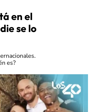
tá en el
die se lo
ternacionales.
én es?