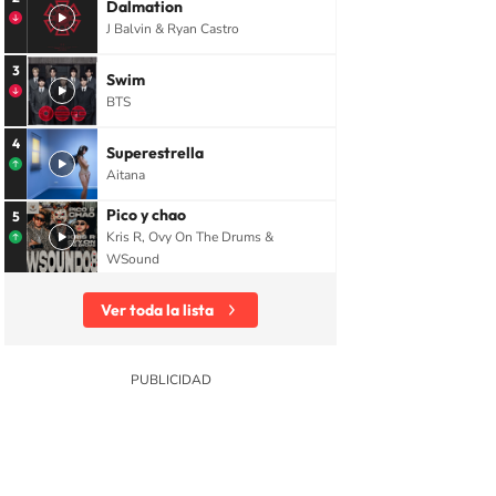
Dalmation
J Balvin & Ryan Castro
3
Swim
BTS
4
Superestrella
Aitana
Pico y chao
5
Kris R, Ovy On The Drums &
WSound
Ver toda la lista