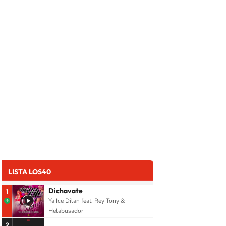
LISTA LOS40
Dichavate
1
Ya Ice Dilan feat. Rey Tony &
Helabusador
2