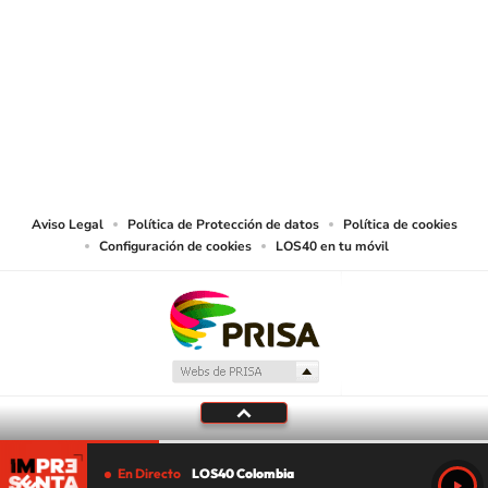
SIGUE A
LOS40 COLOMBIA
© CARACOL S.A. Todos los derechos reservados.
CARACOL S.A. realiza una reserva expresa de las reproducciones y usos de
las obras y otras prestaciones accesibles desde este sitio web a medios de
lectura mecánica u otros medios que resulten adecuados.
Aviso Legal
Política de Protección de datos
Política de cookies
Configuración de cookies
LOS40 en tu móvil
En Directo
LOS40 Colombia