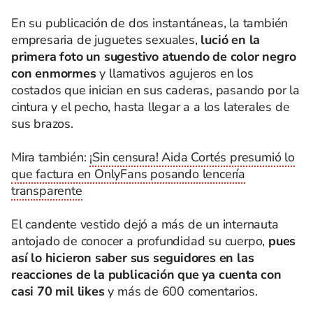
En su publicación de dos instantáneas, la también
empresaria de juguetes sexuales,
lució en la
primera foto un sugestivo atuendo de color negro
con enmormes
y llamativos agujeros en los
costados que inician en sus caderas, pasando por la
cintura y el pecho, hasta llegar a a los laterales de
sus brazos.
Mira también:
¡Sin censura! Aida Cortés presumió lo
que factura en OnlyFans posando lencería
transparente
El candente vestido dejó a más de un internauta
antojado de conocer a profundidad su cuerpo,
pues
así lo hicieron saber sus seguidores en las
reacciones de la publicación que ya cuenta con
casi 70 mil likes
y más de 600 comentarios.