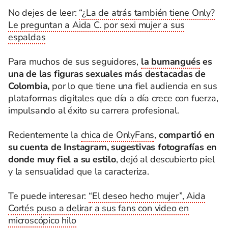
No dejes de leer:
“¿La de atrás también tiene Only?
Le preguntan a Aida C. por sexi mujer a sus
espaldas
Para muchos de sus seguidores,
la bumangués
es
una de las figuras sexuales más destacadas de
Colombia,
por lo que tiene una fiel audiencia en sus
plataformas digitales que día a día crece con fuerza,
impulsando al éxito su carrera profesional.
Recientemente la
chica de OnlyFans
,
compartió en
su cuenta de Instagram, sugestivas fotografías en
donde muy fiel a su estilo
, dejó al descubierto piel
y la sensualidad que la caracteriza.
Te puede interesar:
“El deseo hecho mujer”, Aida
Cortés puso a delirar a sus fans con video en
microscópico hilo