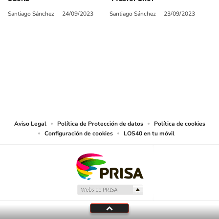
Santiago Sánchez
24/09/2023
Santiago Sánchez
23/09/2023
SIGUE A
LOS40 COLOMBIA
© CARACOL S.A. Todos los derechos reservados.
CARACOL S.A. realiza una reserva expresa de las reproducciones y usos de
las obras y otras prestaciones accesibles desde este sitio web a medios de
lectura mecánica u otros medios que resulten adecuados.
Aviso Legal
Política de Protección de datos
Política de cookies
Configuración de cookies
LOS40 en tu móvil