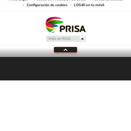
Configuración de cookies
LOS40 en tu móvil
En Directo
LOS40 Colombia
¡Que Visaje La Vida!
Felipe Sánchez; Diego Malandro; Javi el Makio
Tu audio se ha acabado.
Te redirigiremos al directo.
5 "
DIRECTO
CANCELAR