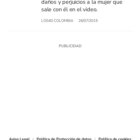
daños y perjuicios a la mujer que
sale con él en el video.
LOS40 COLOMBIA
26/07/2015
SIGUE A
LOS40 COLOMBIA
© CARACOL S.A. Todos los derechos reservados.
CARACOL S.A. realiza una reserva expresa de las reproducciones y usos de
las obras y otras prestaciones accesibles desde este sitio web a medios de
lectura mecánica u otros medios que resulten adecuados.
Aviso Legal
Política de Protección de datos
Política de cookies