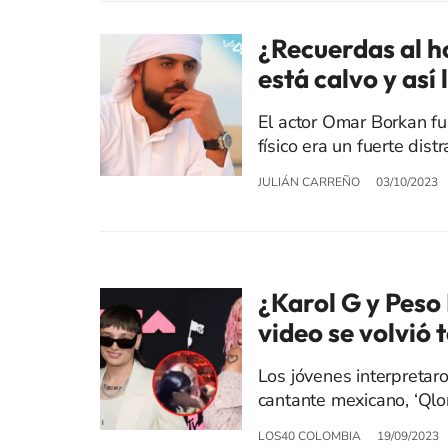
¿Recuerdas al h
está calvo y así 
El actor Omar Borkan fu
físico era un fuerte dist
JULIÁN CARREÑO
03/10/2023
¿Karol G y Peso
video se volvió 
Los jóvenes interpretaro
cantante mexicano, ‘Qlo
LOS40 COLOMBIA
19/09/2023