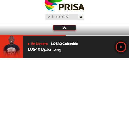
En Directo
LOS40 Colombia
LOS40
Dj.Jumping
Tu audio se ha acabado.
Te redirigiremos al directo.
5 "
DIRECTO
CANCELAR