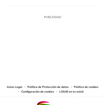
SIGUE A
LOS40 COLOMBIA
© CARACOL S.A. Todos los derechos reservados.
CARACOL S.A. realiza una reserva expresa de las reproducciones y usos de
las obras y otras prestaciones accesibles desde este sitio web a medios de
lectura mecánica u otros medios que resulten adecuados.
Aviso Legal
Política de Protección de datos
Política de cookies
Configuración de cookies
LOS40 en tu móvil