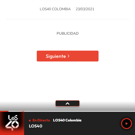
LOS40 COLOMBIA
23/03/2021
Siguiente
SIGUE A
LOS40 COLOMBIA
© CARACOL S.A. Todos los derechos reservados.
CARACOL S.A. realiza una reserva expresa de las reproducciones y usos de
las obras y otras prestaciones accesibles desde este sitio web a medios de
En Directo
LOS40 Colombia
lectura mecánica u otros medios que resulten adecuados.
LOS40
Aviso Legal
Política de Protección de datos
Política de cookies